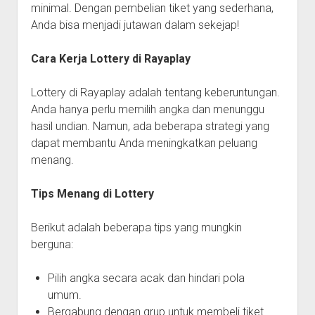
minimal. Dengan pembelian tiket yang sederhana,
Anda bisa menjadi jutawan dalam sekejap!
Cara Kerja Lottery di Rayaplay
Lottery di Rayaplay adalah tentang keberuntungan.
Anda hanya perlu memilih angka dan menunggu
hasil undian. Namun, ada beberapa strategi yang
dapat membantu Anda meningkatkan peluang
menang.
Tips Menang di Lottery
Berikut adalah beberapa tips yang mungkin
berguna:
Pilih angka secara acak dan hindari pola
umum.
Bergabung dengan grup untuk membeli tiket