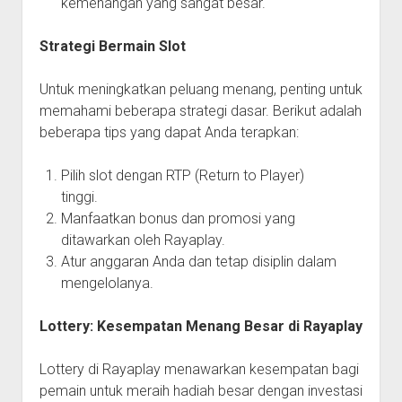
kemenangan yang sangat besar.
Strategi Bermain Slot
Untuk meningkatkan peluang menang, penting untuk
memahami beberapa strategi dasar. Berikut adalah
beberapa tips yang dapat Anda terapkan:
Pilih slot dengan RTP (Return to Player)
tinggi.
Manfaatkan bonus dan promosi yang
ditawarkan oleh Rayaplay.
Atur anggaran Anda dan tetap disiplin dalam
mengelolanya.
Lottery: Kesempatan Menang Besar di Rayaplay
Lottery di Rayaplay menawarkan kesempatan bagi
pemain untuk meraih hadiah besar dengan investasi