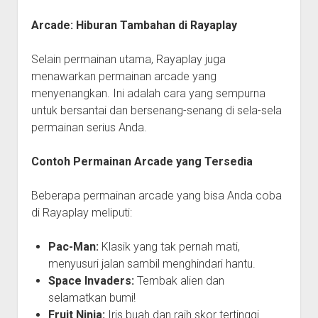
Arcade: Hiburan Tambahan di Rayaplay
Selain permainan utama, Rayaplay juga
menawarkan permainan arcade yang
menyenangkan. Ini adalah cara yang sempurna
untuk bersantai dan bersenang-senang di sela-sela
permainan serius Anda.
Contoh Permainan Arcade yang Tersedia
Beberapa permainan arcade yang bisa Anda coba
di Rayaplay meliputi:
Pac-Man:
Klasik yang tak pernah mati,
menyusuri jalan sambil menghindari hantu.
Space Invaders:
Tembak alien dan
selamatkan bumi!
Fruit Ninja:
Iris buah dan raih skor tertinggi.