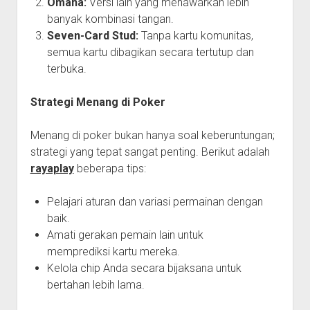
Omaha:
Versi lain yang menawarkan lebih
banyak kombinasi tangan.
Seven-Card Stud:
Tanpa kartu komunitas,
semua kartu dibagikan secara tertutup dan
terbuka.
Strategi Menang di Poker
Menang di poker bukan hanya soal keberuntungan;
strategi yang tepat sangat penting. Berikut adalah
rayaplay
beberapa tips:
Pelajari aturan dan variasi permainan dengan
baik.
Amati gerakan pemain lain untuk
memprediksi kartu mereka.
Kelola chip Anda secara bijaksana untuk
bertahan lebih lama.