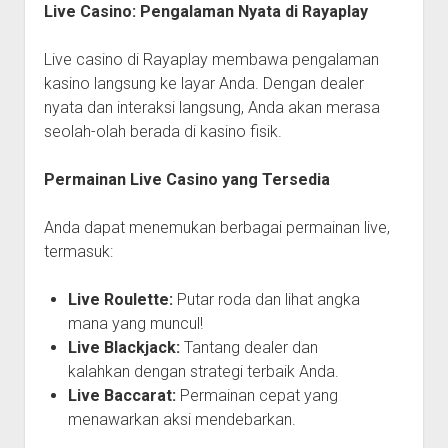
Live Casino: Pengalaman Nyata di Rayaplay
Live casino di Rayaplay membawa pengalaman
kasino langsung ke layar Anda. Dengan dealer
nyata dan interaksi langsung, Anda akan merasa
seolah-olah berada di kasino fisik.
Permainan Live Casino yang Tersedia
Anda dapat menemukan berbagai permainan live,
termasuk:
Live Roulette:
Putar roda dan lihat angka
mana yang muncul!
Live Blackjack:
Tantang dealer dan
kalahkan dengan strategi terbaik Anda.
Live Baccarat:
Permainan cepat yang
menawarkan aksi mendebarkan.