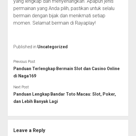
yang lengkap dan menyenangkan. Apapun jenis
permainan yang Anda pilih, pastikan untuk selalu
bermain dengan bijak dan menikmati setiap
momen. Selamat bermain di Rayaplay!
Published in
Uncategorized
Previous Post
Panduan Terlengkap Bermain Slot dan Casino Online
di Naga169
Next Post
Panduan Lengkap Bandar Toto Macau: Slot, Poker,
dan Lebih Banyak Lagi
Leave a Reply