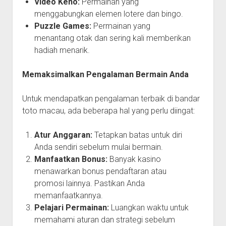
Video Keno:
Permainan yang
menggabungkan elemen lotere dan bingo.
Puzzle Games:
Permainan yang
menantang otak dan sering kali memberikan
hadiah menarik.
Memaksimalkan Pengalaman Bermain Anda
Untuk mendapatkan pengalaman terbaik di bandar
toto macau, ada beberapa hal yang perlu diingat:
Atur Anggaran:
Tetapkan batas untuk diri
Anda sendiri sebelum mulai bermain.
Manfaatkan Bonus:
Banyak kasino
menawarkan bonus pendaftaran atau
promosi lainnya. Pastikan Anda
memanfaatkannya.
Pelajari Permainan:
Luangkan waktu untuk
memahami aturan dan strategi sebelum