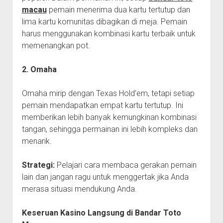
macau
pemain menerima dua kartu tertutup dan
lima kartu komunitas dibagikan di meja. Pemain
harus menggunakan kombinasi kartu terbaik untuk
memenangkan pot.
2. Omaha
Omaha mirip dengan Texas Hold’em, tetapi setiap
pemain mendapatkan empat kartu tertutup. Ini
memberikan lebih banyak kemungkinan kombinasi
tangan, sehingga permainan ini lebih kompleks dan
menarik.
Strategi:
Pelajari cara membaca gerakan pemain
lain dan jangan ragu untuk menggertak jika Anda
merasa situasi mendukung Anda.
Keseruan Kasino Langsung di Bandar Toto