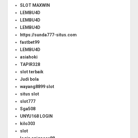
SLOT MAXWIN
LEMBU4D
LEMBU4D
LEMBU4D
https://sunda777-situs.com
fastbet99
LEMBU4D
asiahoki
TAPIR328
slot terbaik
Judi bola
wayang8899 slot
situs slot
slot777
Sga508
UNYU168 LOGIN
kilo303
slot