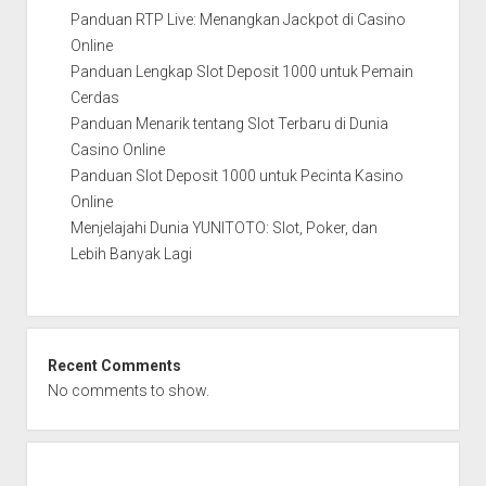
Panduan RTP Live: Menangkan Jackpot di Casino
Online
Panduan Lengkap Slot Deposit 1000 untuk Pemain
Cerdas
Panduan Menarik tentang Slot Terbaru di Dunia
Casino Online
Panduan Slot Deposit 1000 untuk Pecinta Kasino
Online
Menjelajahi Dunia YUNITOTO: Slot, Poker, dan
Lebih Banyak Lagi
Recent Comments
No comments to show.