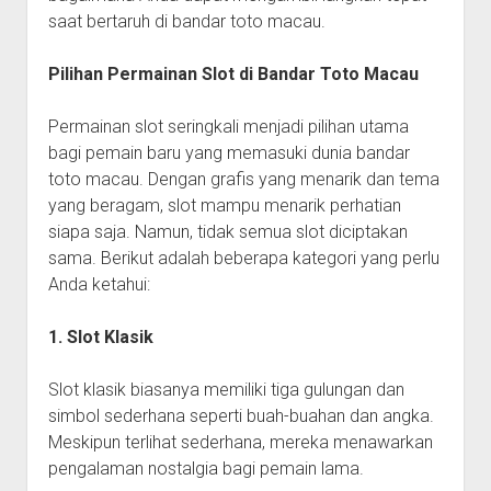
saat bertaruh di bandar toto macau.
Pilihan Permainan Slot di Bandar Toto Macau
Permainan slot seringkali menjadi pilihan utama
bagi pemain baru yang memasuki dunia bandar
toto macau. Dengan grafis yang menarik dan tema
yang beragam, slot mampu menarik perhatian
siapa saja. Namun, tidak semua slot diciptakan
sama. Berikut adalah beberapa kategori yang perlu
Anda ketahui:
1. Slot Klasik
Slot klasik biasanya memiliki tiga gulungan dan
simbol sederhana seperti buah-buahan dan angka.
Meskipun terlihat sederhana, mereka menawarkan
pengalaman nostalgia bagi pemain lama.