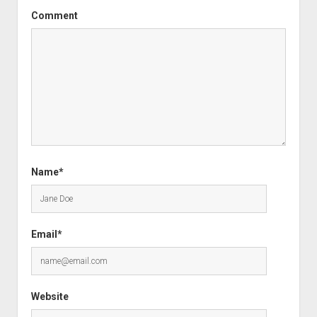
Comment
Name*
Email*
Website