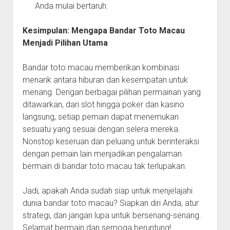
Anda mulai bertaruh.
Kesimpulan: Mengapa Bandar Toto Macau
Menjadi Pilihan Utama
Bandar toto macau memberikan kombinasi
menarik antara hiburan dan kesempatan untuk
menang. Dengan berbagai pilihan permainan yang
ditawarkan, dari slot hingga poker dan kasino
langsung, setiap pemain dapat menemukan
sesuatu yang sesuai dengan selera mereka.
Nonstop keseruan dan peluang untuk berinteraksi
dengan pemain lain menjadikan pengalaman
bermain di bandar toto macau tak terlupakan.
Jadi, apakah Anda sudah siap untuk menjelajahi
dunia bandar toto macau? Siapkan diri Anda, atur
strategi, dan jangan lupa untuk bersenang-senang.
Selamat bermain dan semoga beruntung!