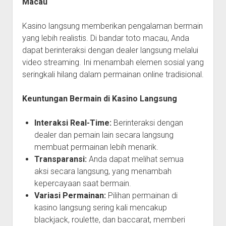
Macau
Kasino langsung memberikan pengalaman bermain
yang lebih realistis. Di bandar toto macau, Anda
dapat berinteraksi dengan dealer langsung melalui
video streaming. Ini menambah elemen sosial yang
seringkali hilang dalam permainan online tradisional.
Keuntungan Bermain di Kasino Langsung
Interaksi Real-Time:
Berinteraksi dengan
dealer dan pemain lain secara langsung
membuat permainan lebih menarik.
Transparansi:
Anda dapat melihat semua
aksi secara langsung, yang menambah
kepercayaan saat bermain.
Variasi Permainan:
Pilihan permainan di
kasino langsung sering kali mencakup
blackjack, roulette, dan baccarat, memberi