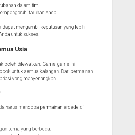
erubahan dalam tim.
mempengaruhi taruhan Anda.
da dapat mengambil keputusan yang lebih
Anda untuk sukses.
emua Usia
ak boleh dilewatkan. Game-game ini
cok untuk semua kalangan. Dari permainan
ariasi yang menyenangkan.
?
da harus mencoba permainan arcade di
gan tema yang berbeda.