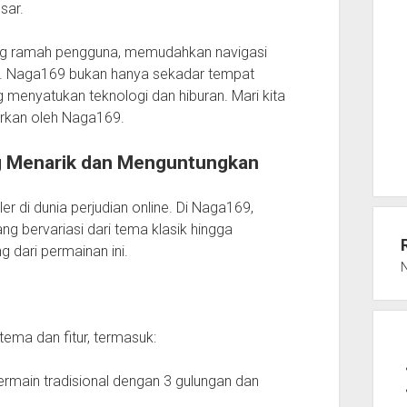
sar.
ang ramah pengguna, memudahkan navigasi
. Naga169 bukan hanya sekadar tempat
g menyatukan teknologi dan hiburan. Mari kita
arkan oleh Naga169.
g Menarik dan Menguntungkan
er di dunia perjudian online. Di Naga169,
ng bervariasi dari tema klasik hingga
g dari permainan ini.
ma dan fitur, termasuk:
main tradisional dengan 3 gulungan dan