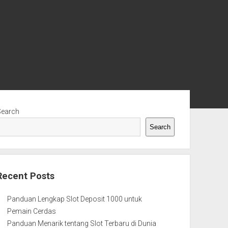
ebar
Search
Search
Recent Posts
Panduan Lengkap Slot Deposit 1000 untuk
Pemain Cerdas
Panduan Menarik tentang Slot Terbaru di Dunia