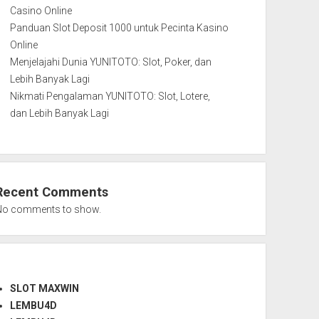
Casino Online
Panduan Slot Deposit 1000 untuk Pecinta Kasino
Online
Menjelajahi Dunia YUNITOTO: Slot, Poker, dan
Lebih Banyak Lagi
Nikmati Pengalaman YUNITOTO: Slot, Lotere,
dan Lebih Banyak Lagi
Recent Comments
No comments to show.
SLOT MAXWIN
LEMBU4D