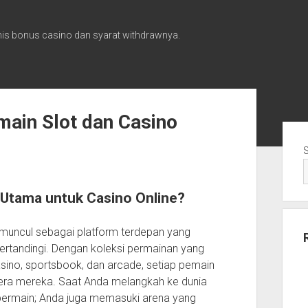
nis bonus casino dan syarat withdrawnya.
ain Slot dan Casino
Sid
 Utama untuk Casino Online?
 muncul sebagai platform terdepan yang
rtandingi. Dengan koleksi permainan yang
casino, sportsbook, dan arcade, setiap pemain
ra mereka. Saat Anda melangkah ke dunia
 bermain; Anda juga memasuki arena yang