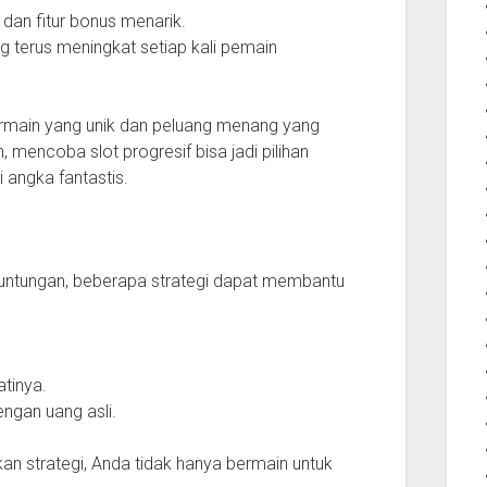
 dan fitur bonus menarik.
terus meningkat setiap kali pemain
rmain yang unik dan peluang menang yang
 mencoba slot progresif bisa jadi pilihan
 angka fantastis.
untungan, beberapa strategi dapat membantu
tinya.
gan uang asli.
strategi, Anda tidak hanya bermain untuk