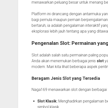
menawarkan peluang besar untuk menang be
Platform ini dirancang dengan antarmuka y
bagi pemula maupun pemain berpengalaman
bertaruh; ia adalah pengalaman interaktif yan
eksplorasi lebih jauh tentang apa yang ditaw
Pengenalan Slot: Permainan yan
Slot adalah salah satu permainan paling popul
Anda akan menemukan berbagai jenis
slot
ya
modern. Mari kita lihat beberapa aspek pentin
Beragam Jenis Slot yang Tersedia
Naga169 menawarkan slot dengan berbagai te
Slot Klasik:
Menghadirkan pengalaman ber
simbol klasik.