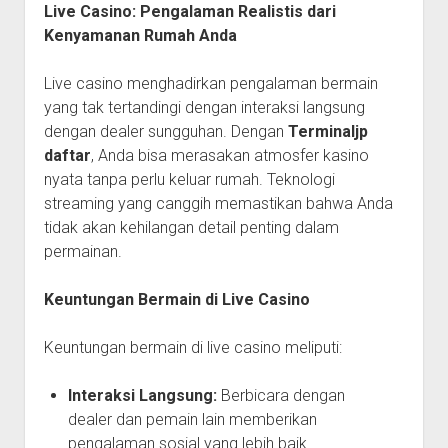
Live Casino: Pengalaman Realistis dari
Kenyamanan Rumah Anda
Live casino menghadirkan pengalaman bermain
yang tak tertandingi dengan interaksi langsung
dengan dealer sungguhan. Dengan
Terminaljp
daftar
, Anda bisa merasakan atmosfer kasino
nyata tanpa perlu keluar rumah. Teknologi
streaming yang canggih memastikan bahwa Anda
tidak akan kehilangan detail penting dalam
permainan.
Keuntungan Bermain di Live Casino
Keuntungan bermain di live casino meliputi:
Interaksi Langsung:
Berbicara dengan
dealer dan pemain lain memberikan
pengalaman sosial yang lebih baik.