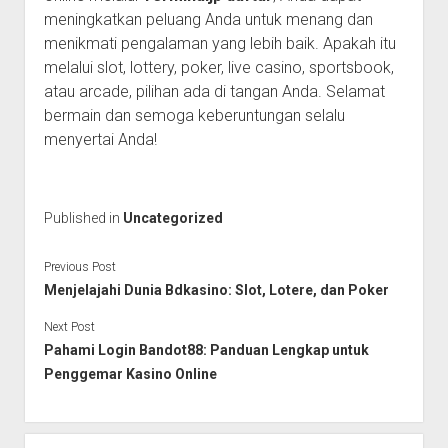
meningkatkan peluang Anda untuk menang dan
menikmati pengalaman yang lebih baik. Apakah itu
melalui slot, lottery, poker, live casino, sportsbook,
atau arcade, pilihan ada di tangan Anda. Selamat
bermain dan semoga keberuntungan selalu
menyertai Anda!
Published in
Uncategorized
Previous Post
Menjelajahi Dunia Bdkasino: Slot, Lotere, dan Poker
Next Post
Pahami Login Bandot88: Panduan Lengkap untuk
Penggemar Kasino Online