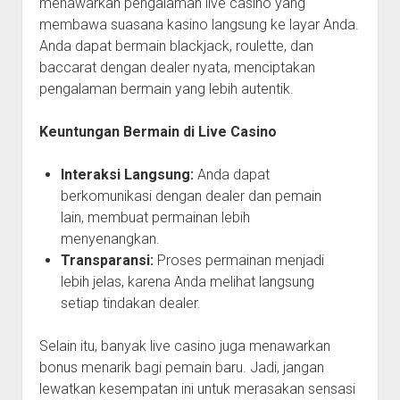
menawarkan pengalaman live casino yang
membawa suasana kasino langsung ke layar Anda.
Anda dapat bermain blackjack, roulette, dan
baccarat dengan dealer nyata, menciptakan
pengalaman bermain yang lebih autentik.
Keuntungan Bermain di Live Casino
Interaksi Langsung:
Anda dapat
berkomunikasi dengan dealer dan pemain
lain, membuat permainan lebih
menyenangkan.
Transparansi:
Proses permainan menjadi
lebih jelas, karena Anda melihat langsung
setiap tindakan dealer.
Selain itu, banyak live casino juga menawarkan
bonus menarik bagi pemain baru. Jadi, jangan
lewatkan kesempatan ini untuk merasakan sensasi