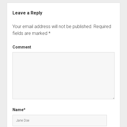
Leave a Reply
Your email address will not be published.
Required
fields are marked
*
Comment
Name*