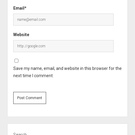
Email*
Website
Save my name, email, and website in this browser for the
next time I comment.
Sidebar
Search