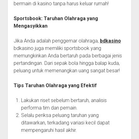
bermain di kasino tanpa harus keluar rumah!
Sportsbook: Taruhan Olahraga yang
Mengasyikkan
Jika Anda adalah penggemar olahraga,
bdkasino
bdkasino juga memiliki sportsbook yang
memungkinkan Anda bertaruh pada berbagai jenis
pertandingan. Dari sepak bola hingga balap kuda,
peluang untuk memenangkan uang sangat besar!
Tips Taruhan Olahraga yang Efektif
Lakukan riset sebelum bertaruh, analisis
performa tim dan pemain.
Selalu periksa peluang taruhan yang
ditawarkan, terkadang variasi kecil dapat
mempengaruhi hasil akhir.