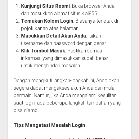
Kunjungi Situs Resmi
: Buka browser Anda
dan masukkan alamat situs Koi855.
Temukan Kolom Login
: Biasanya terletak di
pojok kanan atas halaman.
Masukkan Detail Akun Anda
: Isikan
username dan password dengan benar.
Klik Tombol Masuk
: Pastikan semua
informasi yang dimasukkan sudah benar
untuk menghindari masalah.
Dengan mengikuti langkah-langkah ini, Anda akan
segera dapat mengakses akun Anda dan mulai
bermain. Namun, jika Anda mengalami kesulitan
saat login, ada beberapa langkah tambahan yang
bisa diambil.
Tips Mengatasi Masalah Login