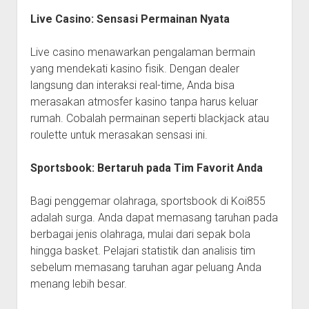
Live Casino: Sensasi Permainan Nyata
Live casino menawarkan pengalaman bermain
yang mendekati kasino fisik. Dengan dealer
langsung dan interaksi real-time, Anda bisa
merasakan atmosfer kasino tanpa harus keluar
rumah. Cobalah permainan seperti blackjack atau
roulette untuk merasakan sensasi ini.
Sportsbook: Bertaruh pada Tim Favorit Anda
Bagi penggemar olahraga, sportsbook di Koi855
adalah surga. Anda dapat memasang taruhan pada
berbagai jenis olahraga, mulai dari sepak bola
hingga basket. Pelajari statistik dan analisis tim
sebelum memasang taruhan agar peluang Anda
menang lebih besar.