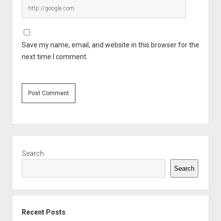
Save my name, email, and website in this browser for the
next time I comment.
Sidebar
Search
Search
Recent Posts