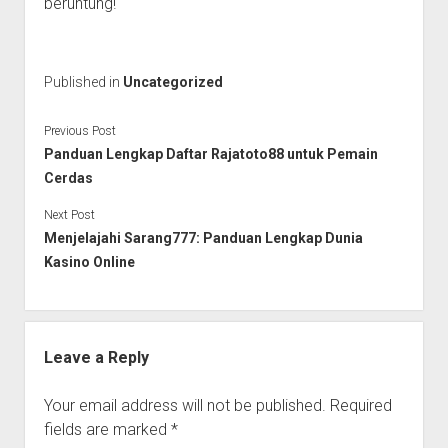
beruntung!
Published in
Uncategorized
Previous Post
Panduan Lengkap Daftar Rajatoto88 untuk Pemain
Cerdas
Next Post
Menjelajahi Sarang777: Panduan Lengkap Dunia
Kasino Online
Leave a Reply
Your email address will not be published.
Required
fields are marked
*