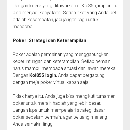
Dengan lotere yang ditawarkan di Koi855, impian itu
bisa menjadi kenyataan. Setiap tiket yang Anda beli
adalah kesempatan, jadi jangan ragu untuk
mencoba!
Poker: Strategi dan Keterampilan
Poker adalah permainan yang menggabungkan
keberuntungan dan keterampilan. Setiap pemain
harus mampu membaca situasi dan lawan mereka.
Dengan
Koi855 login
, Anda dapat bergabung
dengan meja poker virtual kapan saja.
Tidak hanya itu, Anda juga bisa mengikuti turnamen
poker untuk meraih hadiah yang lebih besar.
Jangan lupa untuk mempelajari strategi dasar
poker sebelum bermain, agar peluang menang
Anda semakin tinggi.