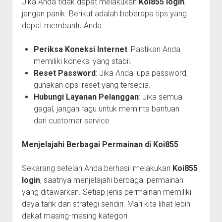
Jika Anda tidak dapat melakukan
Koi855 login
,
jangan panik. Berikut adalah beberapa tips yang
dapat membantu Anda:
Periksa Koneksi Internet
: Pastikan Anda
memiliki koneksi yang stabil.
Reset Password
: Jika Anda lupa password,
gunakan opsi reset yang tersedia.
Hubungi Layanan Pelanggan
: Jika semua
gagal, jangan ragu untuk meminta bantuan
dari customer service.
Menjelajahi Berbagai Permainan di Koi855
Sekarang setelah Anda berhasil melakukan
Koi855
login
, saatnya menjelajahi berbagai permainan
yang ditawarkan. Setiap jenis permainan memiliki
daya tarik dan strategi sendiri. Mari kita lihat lebih
dekat masing-masing kategori.