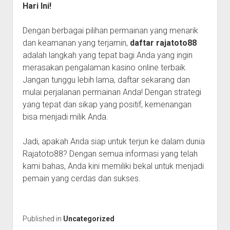
Hari Ini!
Dengan berbagai pilihan permainan yang menarik
dan keamanan yang terjamin,
daftar rajatoto88
adalah langkah yang tepat bagi Anda yang ingin
merasakan pengalaman kasino online terbaik.
Jangan tunggu lebih lama, daftar sekarang dan
mulai perjalanan permainan Anda! Dengan strategi
yang tepat dan sikap yang positif, kemenangan
bisa menjadi milik Anda.
Jadi, apakah Anda siap untuk terjun ke dalam dunia
Rajatoto88? Dengan semua informasi yang telah
kami bahas, Anda kini memiliki bekal untuk menjadi
pemain yang cerdas dan sukses.
Published in
Uncategorized