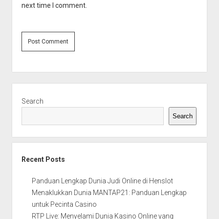
next time I comment.
Sidebar
Search
Search
Recent Posts
Panduan Lengkap Dunia Judi Online di Henslot
Menaklukkan Dunia MANTAP21: Panduan Lengkap
untuk Pecinta Casino
RTP Live: Menyelami Dunia Kasino Online yang