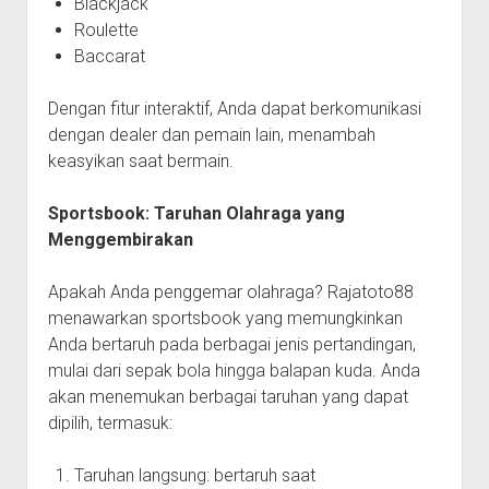
Blackjack
Roulette
Baccarat
Dengan fitur interaktif, Anda dapat berkomunikasi
dengan dealer dan pemain lain, menambah
keasyikan saat bermain.
Sportsbook: Taruhan Olahraga yang
Menggembirakan
Apakah Anda penggemar olahraga? Rajatoto88
menawarkan sportsbook yang memungkinkan
Anda bertaruh pada berbagai jenis pertandingan,
mulai dari sepak bola hingga balapan kuda. Anda
akan menemukan berbagai taruhan yang dapat
dipilih, termasuk:
Taruhan langsung: bertaruh saat