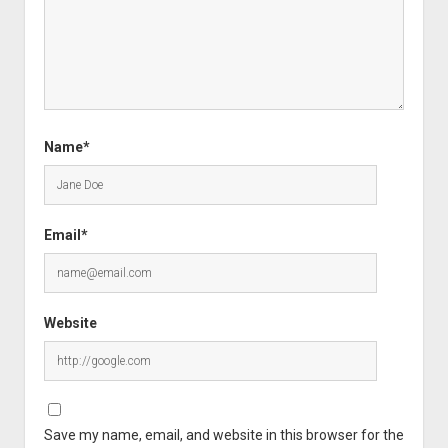
Name*
Email*
Website
Save my name, email, and website in this browser for the