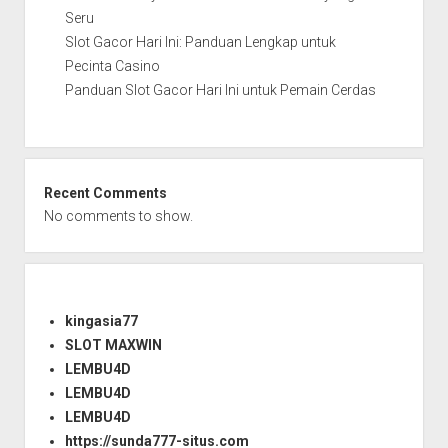
Seru
Slot Gacor Hari Ini: Panduan Lengkap untuk
Pecinta Casino
Panduan Slot Gacor Hari Ini untuk Pemain Cerdas
Recent Comments
No comments to show.
kingasia77
SLOT MAXWIN
LEMBU4D
LEMBU4D
LEMBU4D
https://sunda777-situs.com