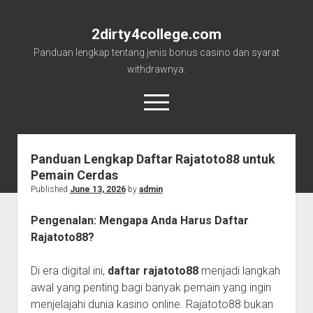
2dirty4college.com
Panduan lengkap tentang jenis bonus casino dan syarat
withdrawnya.
open
menu
Panduan Lengkap Daftar Rajatoto88 untuk
Pemain Cerdas
Published
June 13, 2026
by
admin
Pengenalan: Mengapa Anda Harus Daftar
Rajatoto88?
Di era digital ini,
daftar rajatoto88
menjadi langkah
awal yang penting bagi banyak pemain yang ingin
menjelajahi dunia kasino online. Rajatoto88 bukan