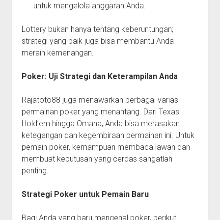
untuk mengelola anggaran Anda.
Lottery bukan hanya tentang keberuntungan;
strategi yang baik juga bisa membantu Anda
meraih kemenangan.
Poker: Uji Strategi dan Keterampilan Anda
Rajatoto88 juga menawarkan berbagai variasi
permainan poker yang menantang. Dari Texas
Hold’em hingga Omaha, Anda bisa merasakan
ketegangan dan kegembiraan permainan ini. Untuk
pemain poker, kemampuan membaca lawan dan
membuat keputusan yang cerdas sangatlah
penting.
Strategi Poker untuk Pemain Baru
Bagi Anda yang baru mengenal poker, berikut