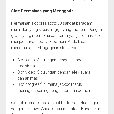
Slot: Permainan yang Menggoda
Permainan slot di rajatoto88 sangat beragam,
mulai dari yang klasik hingga yang modern. Dengan
grafik yang memukau dan tema yang menarik, slot
menjadi favorit banyak pemain. Anda bisa
menemukan berbagai jenis slot, seperti:
Slot klasik: 3 gulungan dengan simbol
tradisional.
Slot video: 5 gulungan dengan efek suara
dan animasi.
Slot progresif: di mana jackpot terus
meningkat seiring dengan taruhan pemain.
Contoh menarik adalah slot bertema petualangan
yang membawa Anda ke dunia fantasi. Bayangkan