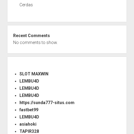
Cerdas
Recent Comments
No comments to show.
SLOT MAXWIN
LEMBU4D
LEMBU4D
LEMBU4D
https://sunda777-situs.com
fastbet99
LEMBU4D
asiahoki
TAPIR328