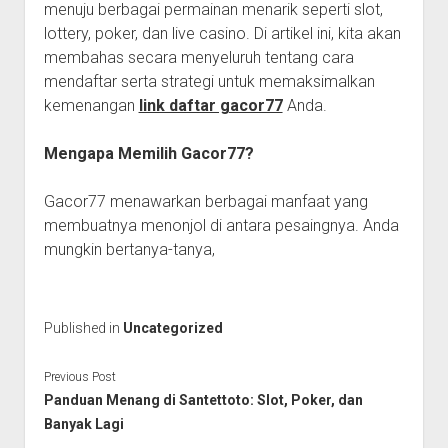
menuju berbagai permainan menarik seperti slot,
lottery, poker, dan live casino. Di artikel ini, kita akan
membahas secara menyeluruh tentang cara
mendaftar serta strategi untuk memaksimalkan
kemenangan
link daftar gacor77
Anda.
Mengapa Memilih Gacor77?
Gacor77 menawarkan berbagai manfaat yang
membuatnya menonjol di antara pesaingnya. Anda
mungkin bertanya-tanya,
Published in
Uncategorized
Previous Post
Panduan Menang di Santettoto: Slot, Poker, dan
Banyak Lagi