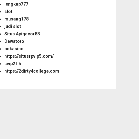
lengkap777
slot
musang178
judi slot
Situs Apigacor88
Dewatoto
bdkasino
https://situsrpvip5.com/
svip2 h5
https://2dirty4college.com