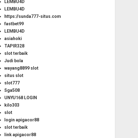
LEMBU4D
LEMBU4D
https://sunda777-situs.com
fastbet99
LEMBU4D
asiahoki
TAPIR328
slot terbaik
Judi bola
wayang8899 slot
situs slot
slot777
Sga508
UNYU168 LOGIN
kilo303
slot
login apigacor88
slot terbaik
link apigacor88