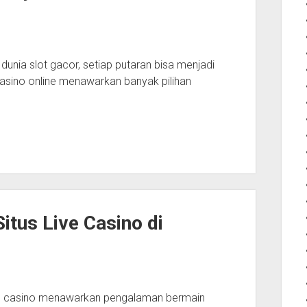
dunia slot gacor, setiap putaran bisa menjadi
sino online menawarkan banyak pilihan
tus Live Casino di
ive casino menawarkan pengalaman bermain