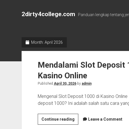
2dirty4college.com
Panduan lengkap tentang je
Month:
April 2026
Mendalami Slot Deposit 
Kasino Online
Published
April 30, 2026
by
admin
Mengenal Slot Deposit 1000 di Kasino Onlin
deposit 1000? Ini adalah salah satu cara y
Mendalami
Continue reading
Leave a Comment
Slot