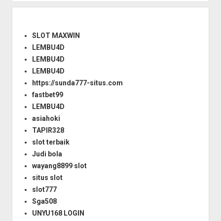
SLOT MAXWIN
LEMBU4D
LEMBU4D
LEMBU4D
https://sunda777-situs.com
fastbet99
LEMBU4D
asiahoki
TAPIR328
slot terbaik
Judi bola
wayang8899 slot
situs slot
slot777
Sga508
UNYU168 LOGIN