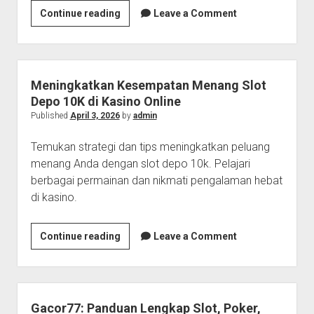
Panduan
Continue reading
Leave a Comment
Menang
di
Santettoto:
Slot,
Meningkatkan Kesempatan Menang Slot
Poker,
Depo 10K di Kasino Online
dan
Published
April 3, 2026
by
admin
Banyak
Temukan strategi dan tips meningkatkan peluang
Lagi
menang Anda dengan slot depo 10k. Pelajari
berbagai permainan dan nikmati pengalaman hebat
di kasino.
Meningkatkan
Continue reading
Leave a Comment
Kesempatan
Menang
Slot
Depo
Gacor77: Panduan Lengkap Slot, Poker,