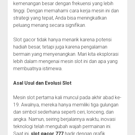
kemenangan besar dengan frekuensi yang lebih
tinggi. Dengan memahami cara kerja mesin ini dan
strategi yang tepat, Anda bisa meningkatkan
peluang menang secara signifikan.
Slot gacor tidak hanya menarik karena potensi
hadiah besar, tetapi juga karena pengalaman
bermain yang menyenangkan. Mari kita eksplorasi
lebih dalam mengenai mesin slot ini dan apa yang
membuatnya istimewa.
Asal Usul dan Evolusi Slot
Mesin slot pertama kali muncul pada akhir abad ke-
19. Awalnya, mereka hanya memiliki tiga gulungan
dan simbol sederhana seperti ceri, lonceng, dan
angka. Namun, seiring berjalannya waktu, inovasi
teknologi telah mengubah wajah permainan ini.
Saat ini,
slot gacor 777
hadir dengan grafik