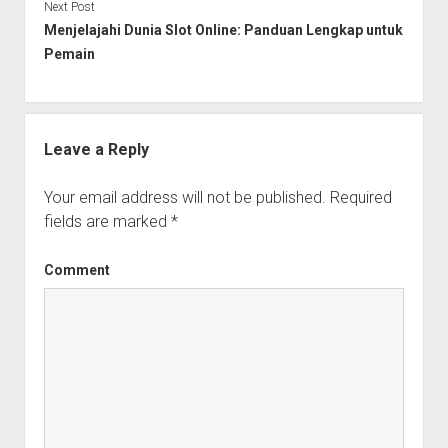
Next Post
Menjelajahi Dunia Slot Online: Panduan Lengkap untuk
Pemain
Leave a Reply
Your email address will not be published.
Required
fields are marked
*
Comment