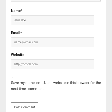
Name*
Email*
Website
Save my name, email, and website in this browser for the
next time I comment.