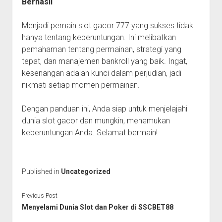
Berhasil
Menjadi pemain slot gacor 777 yang sukses tidak
hanya tentang keberuntungan. Ini melibatkan
pemahaman tentang permainan, strategi yang
tepat, dan manajemen bankroll yang baik. Ingat,
kesenangan adalah kunci dalam perjudian, jadi
nikmati setiap momen permainan.
Dengan panduan ini, Anda siap untuk menjelajahi
dunia slot gacor dan mungkin, menemukan
keberuntungan Anda. Selamat bermain!
Published in
Uncategorized
Previous Post
Menyelami Dunia Slot dan Poker di SSCBET88