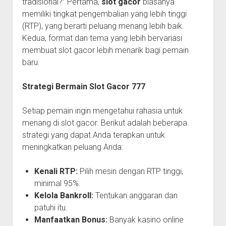
tradisional?” Pertama,
slot gacor
biasanya
memiliki tingkat pengembalian yang lebih tinggi
(RTP), yang berarti peluang menang lebih baik.
Kedua, format dan tema yang lebih bervariasi
membuat slot gacor lebih menarik bagi pemain
baru.
Strategi Bermain Slot Gacor 777
Setiap pemain ingin mengetahui rahasia untuk
menang di slot gacor. Berikut adalah beberapa
strategi yang dapat Anda terapkan untuk
meningkatkan peluang Anda:
Kenali RTP:
Pilih mesin dengan RTP tinggi,
minimal 95%.
Kelola Bankroll:
Tentukan anggaran dan
patuhi itu.
Manfaatkan Bonus:
Banyak kasino online