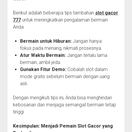
Berikut adalah beberapa tips tambahan
slot gacor
777
untuk meningkatkan pengalaman bermain
Anda:
Bermain untuk Hiburan:
Jangan hanya
fokus pada menang, nikmati prosesnya.
Atur Waktu Bermain:
Jangan terlalu lama
bermain, ambil jeda.
Gunakan Fitur Demo:
Cobalah slot dalam
mode gratis sebelum bermain dengan uang
asli.
Dengan mengikuti tips ini, Anda bisa menghindari
kebosanan dan menjaga semangat bermain tetap
tinggi.
Kesimpulan: Menjadi Pemain Slot Gacor yang