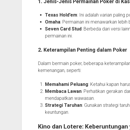
1. Jenis-Jenis Permainan Poker di Kas
Texas Hold’em
: Ini adalah varian paling 
Omaha
: Permainan ini menawarkan lebih
Seven Card Stud
: Berbeda dari versi lai
permainan ini.
2. Keterampilan Penting dalam Poker
Dalam bermain poker, beberapa keterampila
kemenangan, seperti:
Memahami Peluang
: Ketahui kapan haru
Membaca Lawan
: Perhatikan gerakan da
mendapatkan wawasan.
Strategi Taruhan
: Gunakan strategi tar
keuntungan.
Kino dan Lotere: Keberuntunga