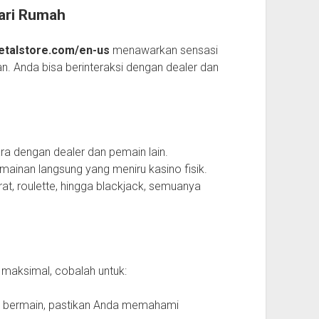
ari Rumah
petalstore.com/en-us
menawarkan sensasi
n. Anda bisa berinteraksi dengan dealer dan
ra dengan dealer dan pemain lain.
mainan langsung yang meniru kasino fisik.
rat, roulette, hingga blackjack, semuanya
 maksimal, cobalah untuk:
m bermain, pastikan Anda memahami