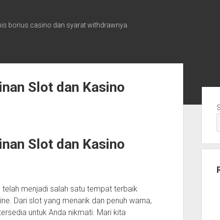
nis bonus casino dan syarat withdrawnya.
nan Slot dan Kasino
Sid
nan Slot dan Kasino
s
telah menjadi salah satu tempat terbaik
ne. Dari slot yang menarik dan penuh warna,
ersedia untuk Anda nikmati. Mari kita