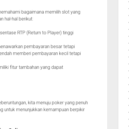
 memahami bagaimana memilih slot yang
 hal-hal berikut:
rsentase RTP (Return to Player) tinggi
gi menawarkan pembayaran besar tetapi
s rendah memberi pembayaran kecil tetapi
iliki fitur tambahan yang dapat
.
eberuntungan, kita menuju poker yang penuh
ajang untuk menunjukkan kemampuan berpikir