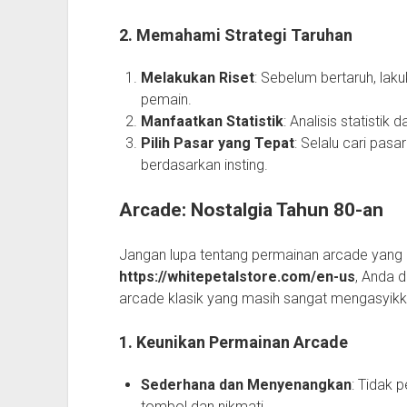
2. Memahami Strategi Taruhan
Melakukan Riset
: Sebelum bertaruh, la
pemain.
Manfaatkan Statistik
: Analisis statisti
Pilih Pasar yang Tepat
: Selalu cari pasa
berdasarkan insting.
Arcade: Nostalgia Tahun 80-an
Jangan lupa tentang permainan arcade yang
https://whitepetalstore.com/en-us
, Anda 
arcade klasik yang masih sangat mengasyikk
1. Keunikan Permainan Arcade
Sederhana dan Menyenangkan
: Tidak 
tombol dan nikmati.