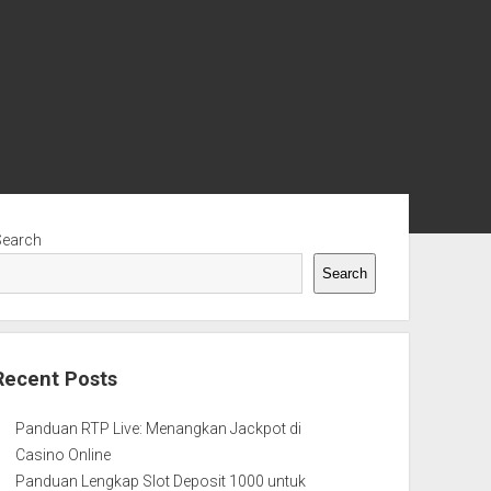
ebar
Search
Search
Recent Posts
Panduan RTP Live: Menangkan Jackpot di
Casino Online
Panduan Lengkap Slot Deposit 1000 untuk