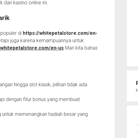
dari kasino online ini.
arik
 populer di
https://whitepetalstore.com/en-
tetapi juga karena kemampuannya untuk
//whitepetalstore.com/en-us
Mari kita bahas
angan hingga slot klasik, pilihan tidak ada
api dengan fitur bonus yang membuat
g untuk memenangkan hadiah besar yang