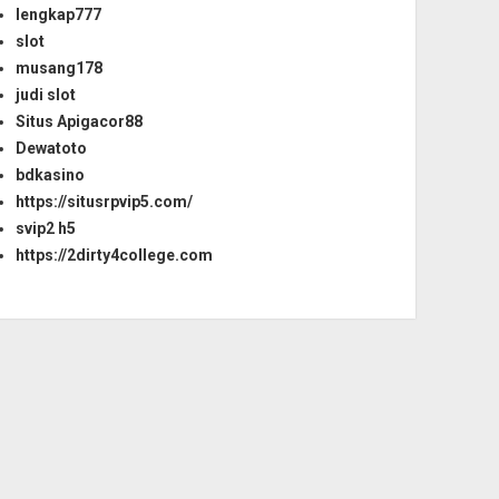
lengkap777
slot
musang178
judi slot
Situs Apigacor88
Dewatoto
bdkasino
https://situsrpvip5.com/
svip2 h5
https://2dirty4college.com