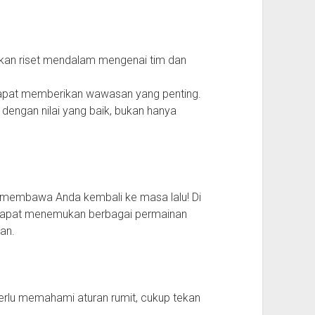
kukan riset mendalam mengenai tim dan
k dapat memberikan wawasan yang penting.
r dengan nilai yang baik, bukan hanya
 membawa Anda kembali ke masa lalu! Di
dapat menemukan berbagai permainan
an.
perlu memahami aturan rumit, cukup tekan