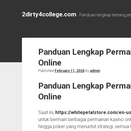
2dirty4college.com
Panduan lengkap tentang je
Panduan Lengkap Permai
Online
Published
February 11, 2026
by
admin
Panduan Lengkap Permai
Online
Saat ini,
https://whitepetalstore.com/en-u
untuk bermain berbagai permainan kasino onli
hingga poker yang menuntut strategi, semua t