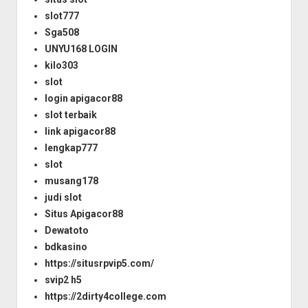
slot777
Sga508
UNYU168 LOGIN
kilo303
slot
login apigacor88
slot terbaik
link apigacor88
lengkap777
slot
musang178
judi slot
Situs Apigacor88
Dewatoto
bdkasino
https://situsrpvip5.com/
svip2 h5
https://2dirty4college.com