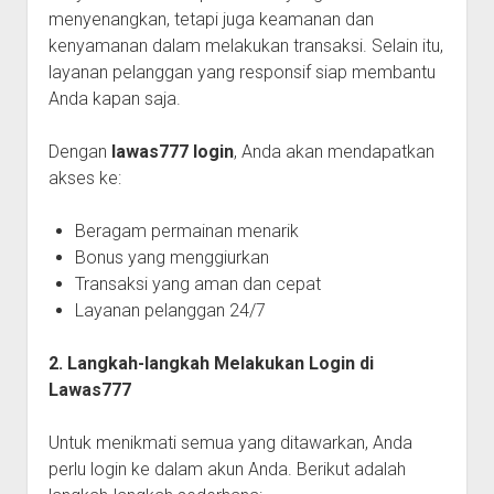
menyenangkan, tetapi juga keamanan dan
kenyamanan dalam melakukan transaksi. Selain itu,
layanan pelanggan yang responsif siap membantu
Anda kapan saja.
Dengan
lawas777 login
, Anda akan mendapatkan
akses ke:
Beragam permainan menarik
Bonus yang menggiurkan
Transaksi yang aman dan cepat
Layanan pelanggan 24/7
2. Langkah-langkah Melakukan Login di
Lawas777
Untuk menikmati semua yang ditawarkan, Anda
perlu login ke dalam akun Anda. Berikut adalah