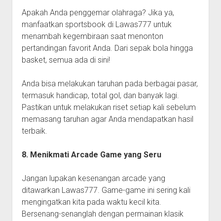
Apakah Anda penggemar olahraga? Jika ya,
manfaatkan sportsbook di Lawas777 untuk
menambah kegembiraan saat menonton
pertandingan favorit Anda. Dari sepak bola hingga
basket, semua ada di sini!
Anda bisa melakukan taruhan pada berbagai pasar,
termasuk handicap, total gol, dan banyak lagi.
Pastikan untuk melakukan riset setiap kali sebelum
memasang taruhan agar Anda mendapatkan hasil
terbaik.
8. Menikmati Arcade Game yang Seru
Jangan lupakan kesenangan arcade yang
ditawarkan Lawas777. Game-game ini sering kali
mengingatkan kita pada waktu kecil kita.
Bersenang-senanglah dengan permainan klasik