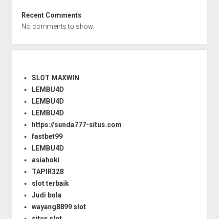
Recent Comments
No comments to show.
SLOT MAXWIN
LEMBU4D
LEMBU4D
LEMBU4D
https://sunda777-situs.com
fastbet99
LEMBU4D
asiahoki
TAPIR328
slot terbaik
Judi bola
wayang8899 slot
situs slot