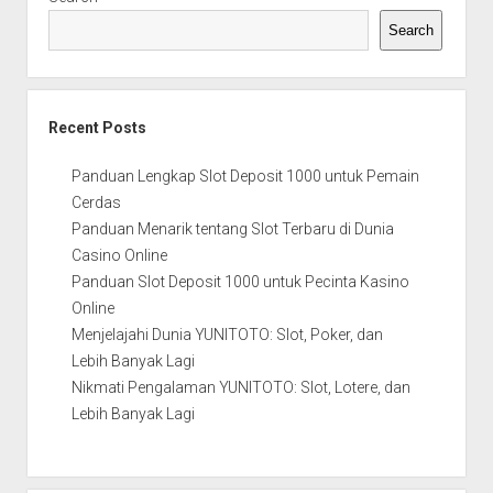
Search
Recent Posts
Panduan Lengkap Slot Deposit 1000 untuk Pemain
Cerdas
Panduan Menarik tentang Slot Terbaru di Dunia
Casino Online
Panduan Slot Deposit 1000 untuk Pecinta Kasino
Online
Menjelajahi Dunia YUNITOTO: Slot, Poker, dan
Lebih Banyak Lagi
Nikmati Pengalaman YUNITOTO: Slot, Lotere, dan
Lebih Banyak Lagi