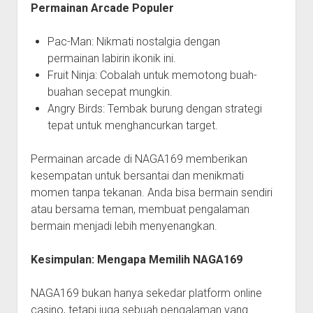
Permainan Arcade Populer
Pac-Man: Nikmati nostalgia dengan
permainan labirin ikonik ini.
Fruit Ninja: Cobalah untuk memotong buah-
buahan secepat mungkin.
Angry Birds: Tembak burung dengan strategi
tepat untuk menghancurkan target.
Permainan arcade di NAGA169 memberikan
kesempatan untuk bersantai dan menikmati
momen tanpa tekanan. Anda bisa bermain sendiri
atau bersama teman, membuat pengalaman
bermain menjadi lebih menyenangkan.
Kesimpulan: Mengapa Memilih NAGA169
NAGA169 bukan hanya sekedar platform online
casino, tetapi juga sebuah pengalaman yang