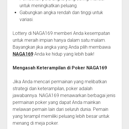
untuk meningkatkan peluang.
Gabungkan angka rendah dan tinggi untuk
variasi.
Lottery di NAGA169 memberi Anda kesempatan
untuk meraih impian hanya dalam satu malam.
Bayangkan jika angka yang Anda pilih membawa
NAGA169
Anda ke hidup yang lebih baik!
Mengasah Keterampilan di Poker NAGA169
Jika Anda mencari permainan yang melibatkan
strategi dan keterampilan, poker adalah
jawabannya. NAGA169 menawarkan berbagai jenis
permainan poker yang dapat Anda mainkan
melawan pemain lain dari seluruh dunia. Pemain
yang terampil memiliki peluang lebih besar untuk
menang di meja poker.