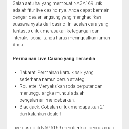
Salah satu hal yang membuat NAGA169 unik
adalah fitur live casino-nya. Anda dapat bermain
dengan dealer langsung yang menghadirkan
suasana nyata dari casino. Ini adalah cara yang
fantastis untuk merasakan ketegangan dan
interaksi sosial tanpa harus meninggalkan rumah
Anda.
Permainan Live Casino yang Tersedia
Bakarat: Permainan kartu klasik yang
sederhana namun penuh strategi.
Roulette: Menyaksikan roda berputar dan
menunggu angka muncul adalah
pengalaman mendebarkan.
Blackjack: Cobalah untuk mendapatkan 21
dan kalahkan dealer!
Live casino di NAGA169 memberikan pengalaman