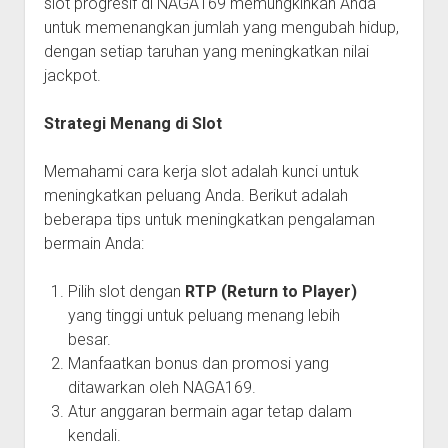
slot progresif di NAGA169 memungkinkan Anda
untuk memenangkan jumlah yang mengubah hidup,
dengan setiap taruhan yang meningkatkan nilai
jackpot.
Strategi Menang di Slot
Memahami cara kerja slot adalah kunci untuk
meningkatkan peluang Anda. Berikut adalah
beberapa tips untuk meningkatkan pengalaman
bermain Anda:
Pilih slot dengan
RTP (Return to Player)
yang tinggi untuk peluang menang lebih
besar.
Manfaatkan bonus dan promosi yang
ditawarkan oleh NAGA169.
Atur anggaran bermain agar tetap dalam
kendali.