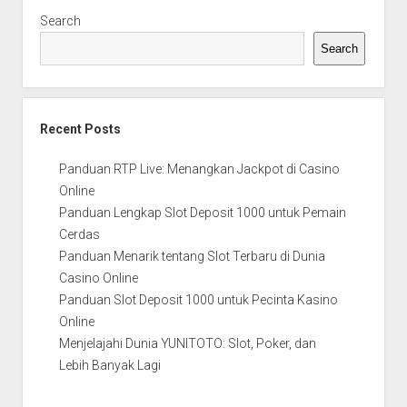
Search
Search
Recent Posts
Panduan RTP Live: Menangkan Jackpot di Casino
Online
Panduan Lengkap Slot Deposit 1000 untuk Pemain
Cerdas
Panduan Menarik tentang Slot Terbaru di Dunia
Casino Online
Panduan Slot Deposit 1000 untuk Pecinta Kasino
Online
Menjelajahi Dunia YUNITOTO: Slot, Poker, dan
Lebih Banyak Lagi