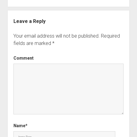
Leave a Reply
Your email address will not be published.
Required
fields are marked
*
Comment
Name*