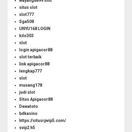
wayang8899 slot
situs slot
slot777
Sga508
UNYU168 LOGIN
kilo303
slot
login apigacor88
slot terbaik
link apigacor88
lengkap777
slot
musang178
judi slot
Situs Apigacor88
Dewatoto
bdkasino
https://situsrpvip5.com/
svip2 h5