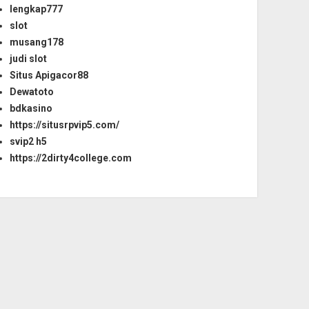
lengkap777
slot
musang178
judi slot
Situs Apigacor88
Dewatoto
bdkasino
https://situsrpvip5.com/
svip2 h5
https://2dirty4college.com