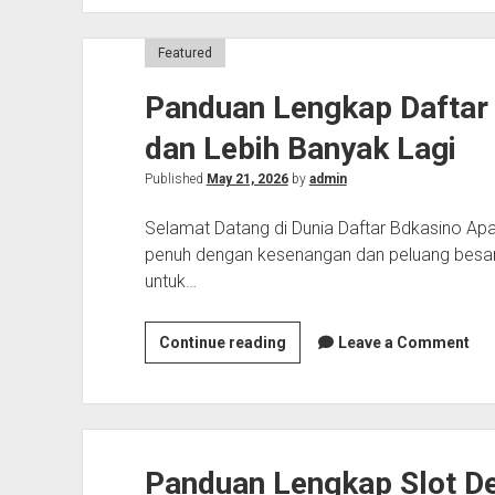
Daftar
Rajatoto88
Featured
untuk
Pemain
Panduan Lengkap Daftar B
Cerdas
dan Lebih Banyak Lagi
Published
May 21, 2026
by
admin
Selamat Datang di Dunia Daftar Bdkasino Ap
penuh dengan kesenangan dan peluang besar
untuk…
Panduan
Continue reading
Leave a Comment
Lengkap
Daftar
Bdkasino:
Slot,
Panduan Lengkap Slot De
Poker,