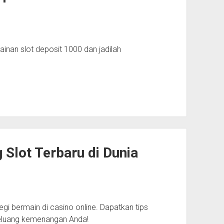
ainan slot deposit 1000 dan jadilah
Slot Terbaru di Dunia
egi bermain di casino online. Dapatkan tips
eluang kemenangan Anda!