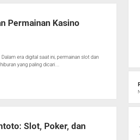
an Permainan Kasino
lam era digital saat ini, permainan slot dan
hiburan yang paling dicari.…
oto: Slot, Poker, dan