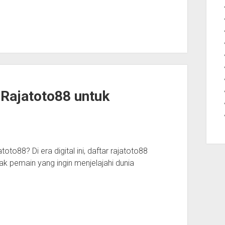
Rajatoto88 untuk
o88? Di era digital ini, daftar rajatoto88
k pemain yang ingin menjelajahi dunia