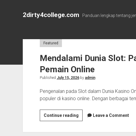
2dirty4college.com
Panduan lengkap tentang je
2dirty4college.com
Featured
Posts
Mendalami Dunia Slot: P
Pemain Online
Published
July 15, 2026
by
admin
Pengenalan pada Slot dalam Dunia Kasino On
populer di kasino online. Dengan berbagai t
Mendalami
Continue reading
Leave a Comment
Dunia
Slot: