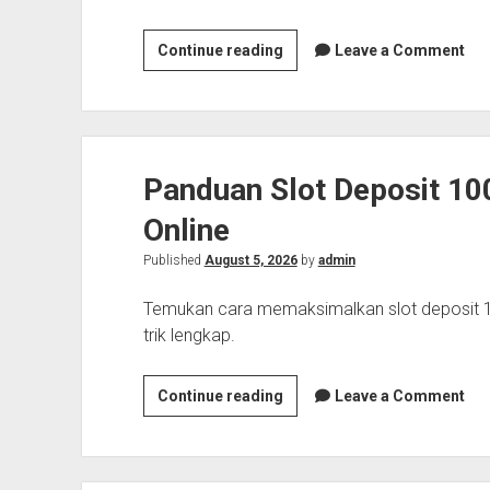
Panduan
Continue reading
Leave a Comment
Menarik
tentang
Slot
Terbaru
Panduan Slot Deposit 10
di
Dunia
Online
Casino
Online
Published
August 5, 2026
by
admin
Temukan cara memaksimalkan slot deposit 100
trik lengkap.
Panduan
Continue reading
Leave a Comment
Slot
Deposit
1000